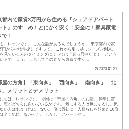
京都内で家賃3万円から住める『シェアドアパート
ント』のすゝめ！とにかく安く！安全に！家具家電
きで！
も、レオンです。 こんな話があるんでしょうか。 東京都内で家
万円からの物件探しですって。 これから引っ越しシーズン到来。
を見ている人のタイミングによっては「真っ只中だよ！」という
いるでしょう。 上京してこの春から東京で生活...
2020.01.21
部屋の方角】「東向き」「西向き」「南向き」「北
き」メリットとデメリット
にちは、レオンです。 今回は「部屋の方角」のお話。 簡単に言
、窓がどちらに向いているかです。 気にする人は気にするし、気
ない人はあまり気にしない。 僕は最初に一人暮らしを始めた18歳
は全く気にしなかった。 しかし、アパートや...