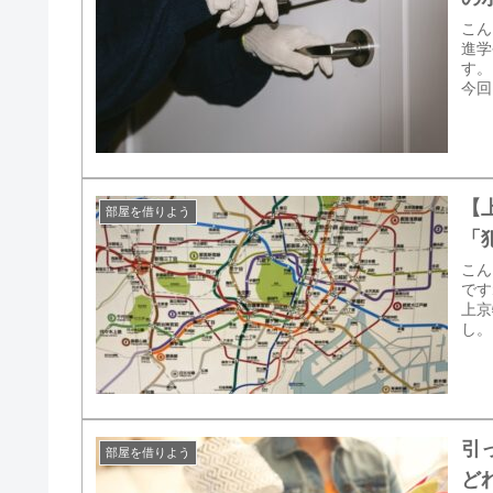
こん
進学
す。
今回
【
部屋を借りよう
「
こん
です
上京
し。
引
部屋を借りよう
ど