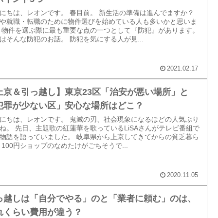
にちは、レオンです。 春目前。 新生活の準備は進んでますか？
や就職・転職のために物件選びを始めている人も多いかと思いま
 物件を選ぶ際に最も重要な点の一つとして『防犯』があります。
はそんな防犯のお話。 防犯を気にする人が見...
2021.02.17
上京＆引っ越し】東京23区「治安が悪い場所」と
犯罪が少ない区」安心な場所はどこ？
にちは、レオンです。 鬼滅の刃、社会現象になるほどの人気ぶり
ね。 先日、主題歌の紅蓮華を歌っているLiSAさんがテレビ番組で
物語を語っていました。 岐阜県から上京してきてからの貧乏暮ら
 100円ショップのなめたけがごちそうで...
2020.11.05
っ越しは「自分でやる」のと「業者に頼む」のは、
れくらい費用が違う？