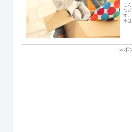
こん
など
す。
今は
スポ