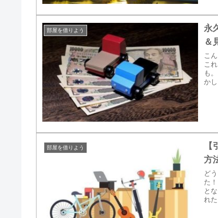
永
部屋を借りよう
＆
こん
これ
も。
かし
【
部屋を借りよう
方
どう
た！
とな
れた