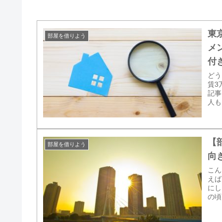
東
部屋を借りよう
メ
付
どう
賃3
記事
人も
【
部屋を借りよう
向
こん
えば
にし
の頃