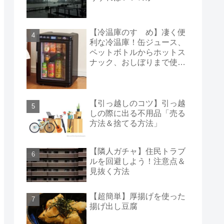
【冷温庫のすゝめ】凄く便
利な冷温庫！缶ジュース、
ペットボトルからホットス
ナック、おしぼりまで使え
る！
【引っ越しのコツ】引っ越
しの際に出る不用品「売る
方法＆捨てる方法」
【隣人ガチャ】住民トラブ
ルを回避しよう！注意点＆
見抜く方法
【超簡単】厚揚げを使った
揚げ出し豆腐