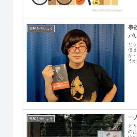
事
部屋を借りよう
バ
どう
僕は
が・
うか
一
部屋を借りよう
どう
のお