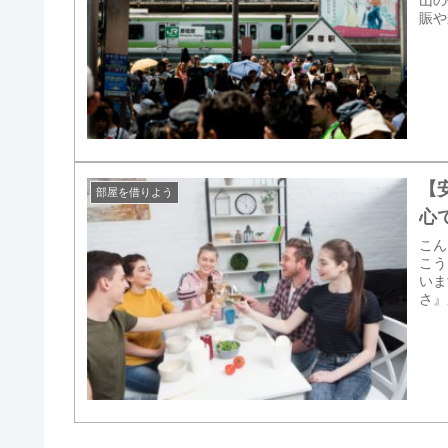
山の
賑や
【
部屋を借りよう
心
こん
こう
いま
さ』