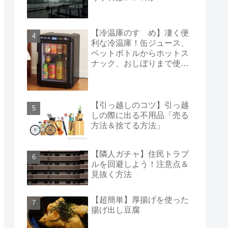
【冷温庫のすゝめ】凄く便
利な冷温庫！缶ジュース、
ペットボトルからホットス
ナック、おしぼりまで使え
る！
【引っ越しのコツ】引っ越
しの際に出る不用品「売る
方法＆捨てる方法」
【隣人ガチャ】住民トラブ
ルを回避しよう！注意点＆
見抜く方法
【超簡単】厚揚げを使った
揚げ出し豆腐