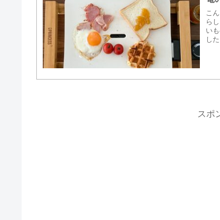
こん
らし
いも
した
スポ