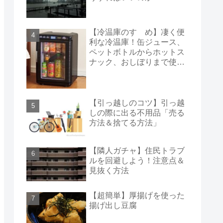
【冷温庫のすゝめ】凄く便
利な冷温庫！缶ジュース、
ペットボトルからホットス
ナック、おしぼりまで使え
る！
【引っ越しのコツ】引っ越
しの際に出る不用品「売る
方法＆捨てる方法」
【隣人ガチャ】住民トラブ
ルを回避しよう！注意点＆
見抜く方法
【超簡単】厚揚げを使った
揚げ出し豆腐