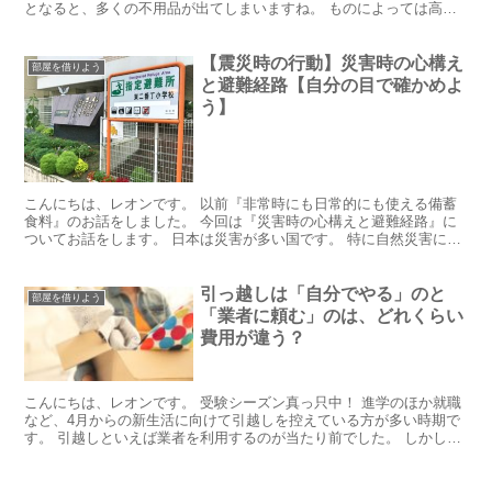
となると、多くの不用品が出てしまいますね。 ものによっては高く
売れたり、逆に処分にお金がかかってしまったり。 今回...
【震災時の行動】災害時の心構え
部屋を借りよう
と避難経路【自分の目で確かめよ
う】
こんにちは、レオンです。 以前『非常時にも日常的にも使える備蓄
食料』のお話をしました。 今回は『災害時の心構えと避難経路』に
ついてお話をします。 日本は災害が多い国です。 特に自然災害につ
いては、いつ誰が被災者になってもおかしくないのです。...
引っ越しは「自分でやる」のと
部屋を借りよう
「業者に頼む」のは、どれくらい
費用が違う？
こんにちは、レオンです。 受験シーズン真っ只中！ 進学のほか就職
など、4月からの新生活に向けて引越しを控えている方が多い時期で
す。 引越しといえば業者を利用するのが当たり前でした。 しかし、
今はレンタカーを借りて、自力、または友人や家族に手...