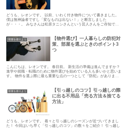
どうも、レオンです。 以前、いわく付き物件について書きました。
僕は無神論者ですし「変なものは出ない！」と断言しました
が・・・。 みなさんは松原タニシさんという芸人さんをご存知でし
ょうか。 自ら事故物件に住む「事故物件住みます芸人」です。 ...
【物件選び】一人暮らしの防犯対
部屋を借りよう
策、部屋を選ぶときのポイント3
つ
こんにちは、レオンです。 春目前。 新生活の準備は進んでますか？
進学や就職・転職のために物件選びを始めている人も多いかと思いま
す。 物件を選ぶ際に最も重要な点の一つとして『防犯』がありま
す。 今回はそんな防犯のお話。 防犯を気にする人が見...
【引っ越しのコツ】引っ越しの際
部屋を借りよう
に出る不用品「売る方法＆捨てる
方法」
どうも、レオンです。 着々と引っ越しのシーズンが近づいてきまし
た！ 今回はいち早く「引っ越しのコツ」の数々をご紹介！ 引っ越し