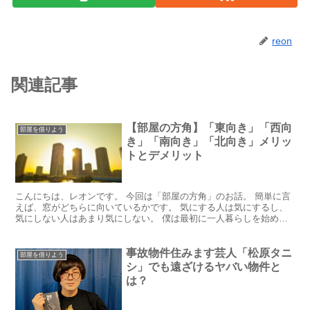
reon
関連記事
【部屋の方角】「東向き」「西向
部屋を借りよう
き」「南向き」「北向き」メリッ
トとデメリット
こんにちは、レオンです。 今回は「部屋の方角」のお話。 簡単に言
えば、窓がどちらに向いているかです。 気にする人は気にするし、
気にしない人はあまり気にしない。 僕は最初に一人暮らしを始めた
18歳の頃は全く気にしなかった。 しかし、アパートや...
事故物件住みます芸人「松原タニ
部屋を借りよう
シ」でも遠ざけるヤバい物件と
は？