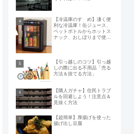
【冷温庫のすゝめ】凄く便
利な冷温庫！缶ジュース、
ペットボトルからホットス
ナック、おしぼりまで使え
る！
【引っ越しのコツ】引っ越
しの際に出る不用品「売る
方法＆捨てる方法」
【隣人ガチャ】住民トラブ
ルを回避しよう！注意点＆
見抜く方法
【超簡単】厚揚げを使った
揚げ出し豆腐