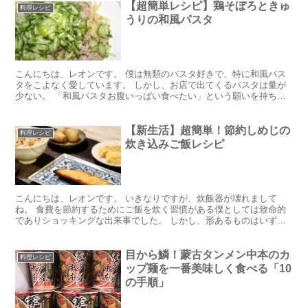
【超簡単レシピ】鶏そぼろときゅ
料理レシピ
うりの和風パスタ
こんにちは、レオンです。 僕は無類のパスタ好きで、特に和風パス
タをこよなく愛しています。 しかし、お店で出てくるパスタは量が
少ない。 「和風パスタお腹いっぱい食べたい」という願いを持ち続
けて早20年。 今回もお腹いっぱい和風パスタを食べて行...
【新生活】超簡単！節約しめじの
料理レシピ
炊き込みご飯レシピ
こんにちは、レオンです。 いきなりですが、炊飯器が壊れまして
ね。 食費を節約するためにご飯を炊く習慣がある僕としては致命的
でありショッキングな出来事でした。 しかし、形あるものはいずれ
壊れる。 受け止めようじゃないか。そしてまた前へ進もうじ...
目から鱗！蒙古タンメン中本のカ
料理レシピ
ップ麺を一番美味しく食べる「10
の手順」