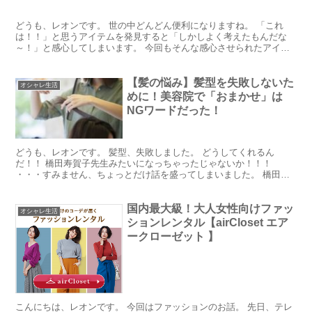
どうも、レオンです。 世の中どんどん便利になりますね。 「これ
は！！」と思うアイテムを発見すると「しかしよく考えたもんだな
～！」と感心してしまいます。 今回もそんな感心させられたアイテ
ムをご紹介。 撮影してその場で印刷できるスマホケース『P...
【髪の悩み】髪型を失敗しないた
オシャレ生活
めに！美容院で「おまかせ」は
NGワードだった！
どうも、レオンです。 髪型、失敗しました。 どうしてくれるん
だ！！ 橋田寿賀子先生みたいになっちゃったじゃないか！！！
・・・すみません、ちょっとだけ話を盛ってしまいました。 橋田寿
賀子先生ほどではないかもしれませんが、とにかく切られた！ ...
国内最大級！大人女性向けファッ
オシャレ生活
ションレンタル【airCloset エア
ークローゼット 】
こんにちは、レオンです。 今回はファッションのお話。 先日、テレ