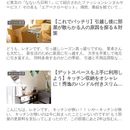
ビ東京の『なないろ日和！』にて紹介されたファッションレンタルサ
ービス！ その名も『エアークローゼット』 偶然、番組を観ていて
「これは女性にとっては便利だな」と思い 番組を見逃し...
【これでバッチリ】引越し後に部
オシャレ生活
屋が散らかる人の原因を探る＆対
策
どうも、レオンです。 引っ越しシーズン真っ盛りですね。 業者さん
も大忙し。 新生活のために新居に引っ越す人。 大学を卒業して地元
に引き返す人。 同時多発するのがこの季節。 引越と不用品買取なら
［トレファク引越］ どちらも引っ越すことに変わり...
【デットスペースを上手に利用し
オシャレ生活
よう】キッチン収納をオシャレ
に！秀逸のハンドル付きスリムワ
ゴン（ブラック／ホワイト）
こんにちは、レオンです。 キッチンが狭い！！ いや～キッチンが狭
い。 キッチンが狭いのは今に始まったことじゃないのですが もう部
屋の更新料を支払ってしまったので、この部屋にあと2年は住むんで
すよ。 そう考えるとやっぱりキッチンが狭い！ 今の...