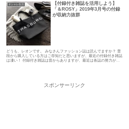
【付録付き雑誌を活用しよう】
オシャレ生活
「＆ROSY」2019年3月号の付録
が収納力抜群
どうも、レオンです。 みなさんファッション誌は読んでますか？ 普
段から購入している方はご存知だと思いますが、最近の付録付き雑誌
は凄い！ 付録付き雑誌は昔からありますが、最近は各誌の努力が付
録に如実に表れていて、一見して付録だと分からないクオ...
スポンサーリンク