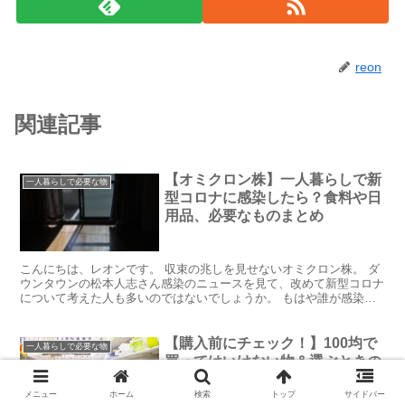
reon
関連記事
【オミクロン株】一人暮らしで新
一人暮らしで必要な物
型コロナに感染したら？食料や日
用品、必要なものまとめ
こんにちは、レオンです。 収束の兆しを見せないオミクロン株。 ダ
ウンタウンの松本人志さん感染のニュースを見て、改めて新型コロナ
について考えた人も多いのではないでしょうか。 もはや誰が感染し
てもおかしくないオミクロン株。 今回は「もし自分が感...
【購入前にチェック！】100均で
一人暮らしで必要な物
買ってはいけない物＆選ぶときの
ポイント
メニュー
ホーム
検索
トップ
サイドバー